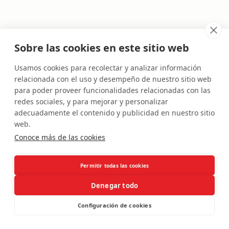
Sobre las cookies en este sitio web
Usamos cookies para recolectar y analizar información
relacionada con el uso y desempeño de nuestro sitio web
para poder proveer funcionalidades relacionadas con las
redes sociales, y para mejorar y personalizar
adecuadamente el contenido y publicidad en nuestro sitio
web.
APP
SERVICES
BLOG
PRIVACY POLICY
CONTACT
HELP
Conoce más de las cookies
Permitir todas las cookies
Instagram
LinkedIn
youtube
Denegar todo
All rights reserved
©
2025
Configuración de cookies