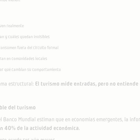
ven realmente
an y cuáles quedan invisibles
consumen fuera del circuito formal
ran en comunidades locales
or qué cambian su comportamiento
ema estructural:
El turismo mide entradas, pero no entiende
ble del turismo
el Banco Mundial estiman que en economías emergentes, la inf
n 40% de la actividad económica
.
ero puede ser aún mayor.