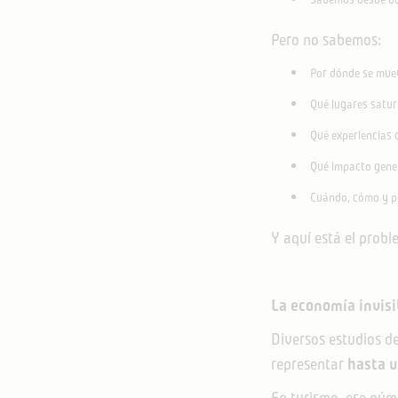
Pero no sabemos:
Por dónde se mue
Qué lugares satur
Qué experiencias 
Qué impacto gene
Cuándo, cómo y p
Y aquí está el probl
La economía invisi
Diversos estudios d
representar
hasta u
En turismo, ese núm