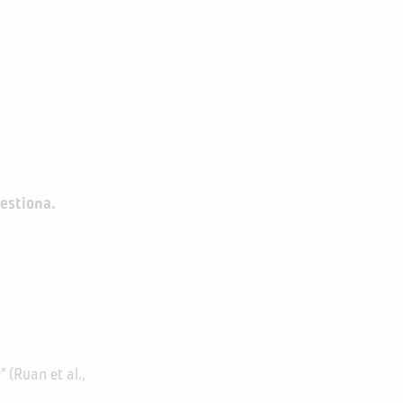
gestiona.
”
(Ruan et al.,