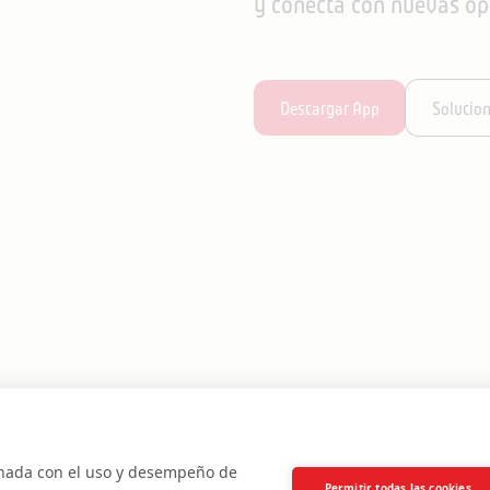
y conecta con nuevas op
Descargar App
Solucio
PP
SERVICIOS
BLOG
POLÍTICA DE PRIVACIDAD
CONTACTO
AYU
ionada con el uso y desempeño de
Permitir todas las cookies