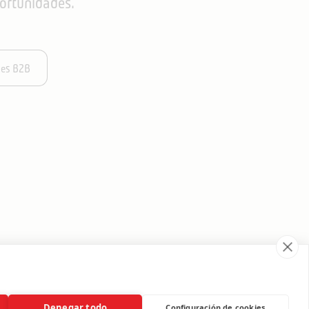
ortunidades.
nes B2B
DA
Instagram
LinkedIn
YouTube
Denegar todo
Configuración de cookies