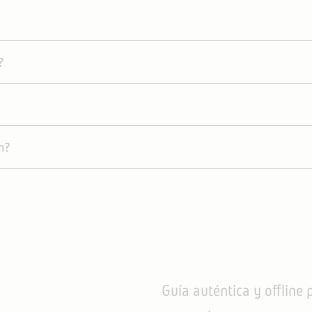
?
n?
Guía auténtica y offline p