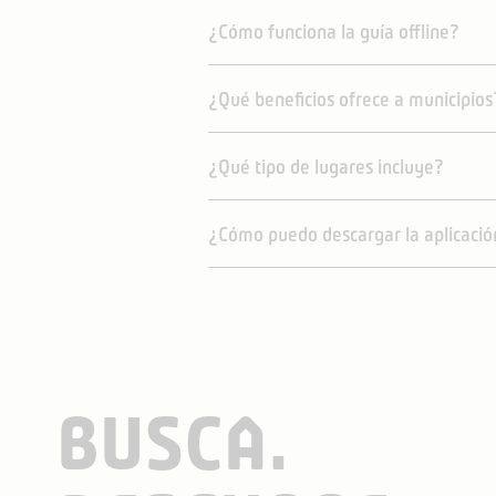
¿
C
ó
mo funciona la gu
í
a offline?
¿
Qu
é
beneficios ofrece a municipios
¿
Qu
é
tipo de lugares incluye?
¿
C
ó
mo puedo descargar la aplicaci
ó
BUSCA.