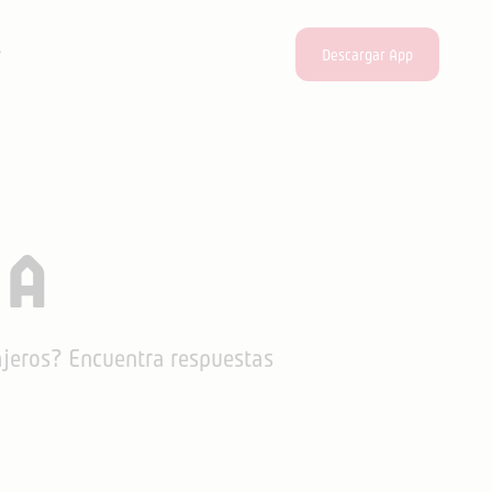
Descargar App
DA
iajeros? Encuentra respuestas